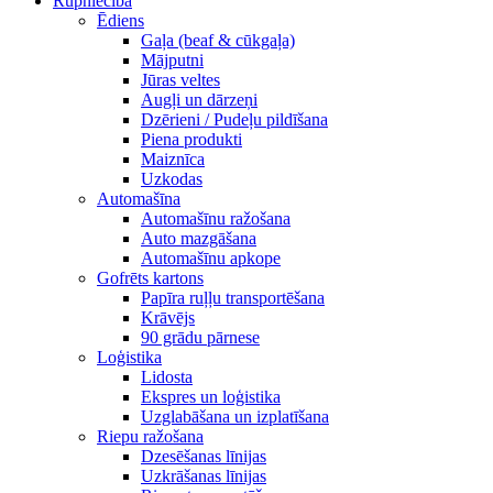
Rūpniecība
Ēdiens
Gaļa (beaf & cūkgaļa)
Mājputni
Jūras veltes
Augļi un dārzeņi
Dzērieni / Pudeļu pildīšana
Piena produkti
Maiznīca
Uzkodas
Automašīna
Automašīnu ražošana
Auto mazgāšana
Automašīnu apkope
Gofrēts kartons
Papīra ruļļu transportēšana
Krāvējs
90 grādu pārnese
Loģistika
Lidosta
Ekspres un loģistika
Uzglabāšana un izplatīšana
Riepu ražošana
Dzesēšanas līnijas
Uzkrāšanas līnijas