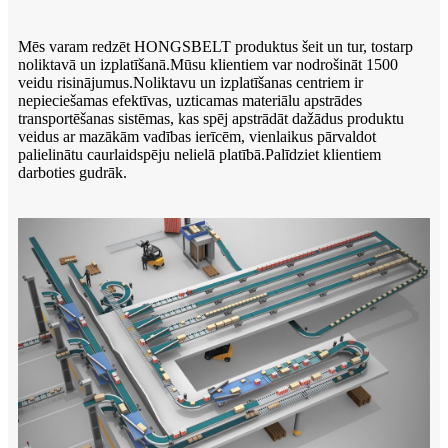
Mēs varam redzēt HONGSBELT produktus šeit un tur, tostarp
noliktavā un izplatīšanā.Mūsu klientiem var nodrošināt 1500
veidu risinājumus.Noliktavu un izplatīšanas centriem ir
nepieciešamas efektīvas, uzticamas materiālu apstrādes
transportēšanas sistēmas, kas spēj apstrādāt dažādus produktu
veidus ar mazākām vadības ierīcēm, vienlaikus pārvaldot
palielinātu caurlaidspēju nelielā platībā.Palīdziet klientiem
darboties gudrāk.