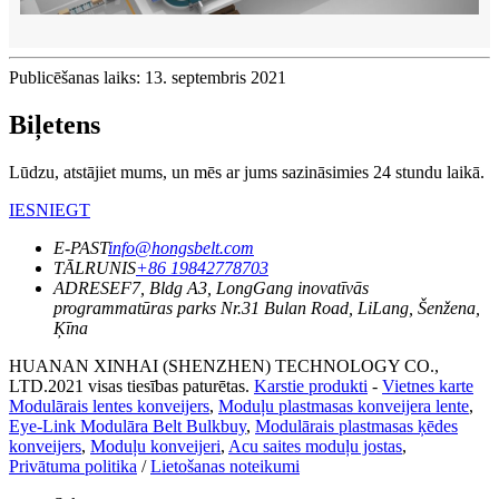
Publicēšanas laiks: 13. septembris 2021
Biļetens
Lūdzu, atstājiet mums, un mēs ar jums sazināsimies 24 stundu laikā.
IESNIEGT
E-PAST
info@hongsbelt.com
TĀLRUNIS
+86 19842778703
ADRESE
F7, Bldg A3, LongGang inovatīvās
programmatūras parks Nr.31 Bulan Road, LiLang, Šenžena,
Ķīna
HUANAN XINHAI (SHENZHEN) TECHNOLOGY CO.,
LTD.2021 visas tiesības paturētas.
Karstie produkti
-
Vietnes karte
Modulārais lentes konveijers
,
Moduļu plastmasas konveijera lente
,
Eye-Link Modulāra Belt Bulkbuy
,
Modulārais plastmasas ķēdes
konveijers
,
Moduļu konveijeri
,
Acu saites moduļu jostas
,
Privātuma politika
/
Lietošanas noteikumi