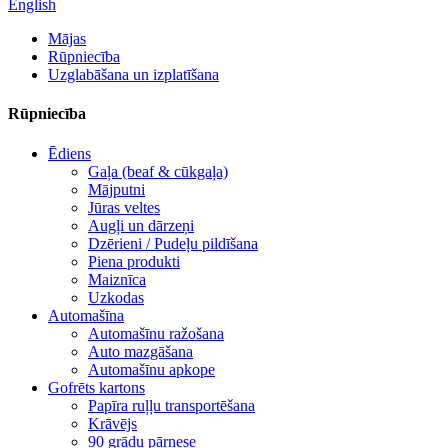
English
Mājas
Rūpniecība
Uzglabāšana un izplatīšana
Rūpniecība
Ēdiens
Gaļa (beaf & cūkgaļa)
Mājputni
Jūras veltes
Augļi un dārzeņi
Dzērieni / Pudeļu pildīšana
Piena produkti
Maiznīca
Uzkodas
Automašīna
Automašīnu ražošana
Auto mazgāšana
Automašīnu apkope
Gofrēts kartons
Papīra ruļļu transportēšana
Krāvējs
90 grādu pārnese