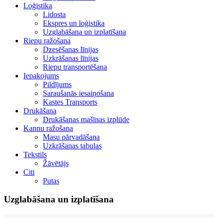
Loģistika
Lidosta
Ekspres un loģistika
Uzglabāšana un izplatīšana
Riepu ražošana
Dzesēšanas līnijas
Uzkrāšanas līnijas
Riepu transportēšana
Iepakojums
Pildījums
Saraušanās iesaiņošana
Kastes Transports
Drukāšana
Drukāšanas mašīnas izplūde
Kannu ražošana
Masu pārvadāšana
Uzkrāšanas tabulas
Tekstils
Žāvētājs
Citi
Putas
Uzglabāšana un izplatīšana