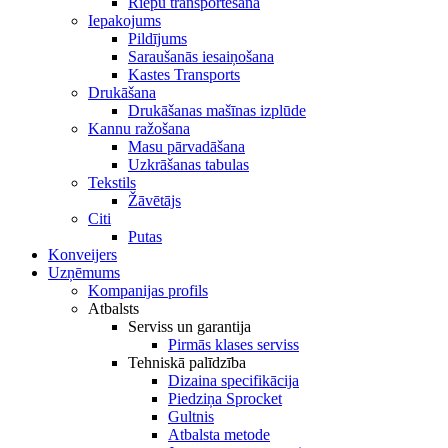
Riepu transportēšana
Iepakojums
Pildījums
Saraušanās iesaiņošana
Kastes Transports
Drukāšana
Drukāšanas mašīnas izplūde
Kannu ražošana
Masu pārvadāšana
Uzkrāšanas tabulas
Tekstils
Žāvētājs
Citi
Putas
Konveijers
Uzņēmums
Kompanijas profils
Atbalsts
Serviss un garantija
Pirmās klases serviss
Tehniskā palīdzība
Dizaina specifikācija
Piedziņa Sprocket
Gultnis
Atbalsta metode