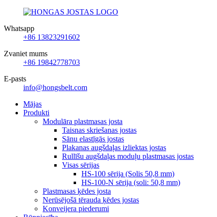
Whatsapp
+86 13823291602
Zvaniet mums
+86 19842778703
E-pasts
info@hongsbelt.com
Mājas
Produkti
Modulāra plastmasas josta
Taisnas skriešanas jostas
Sānu elastīgās jostas
Plakanas augšdaļas izliektas jostas
Rullīšu augšdaļas moduļu plastmasas jostas
Visas sērijas
HS-100 sērija (Solis 50,8 mm)
HS-100-N sērija (soli: 50,8 mm)
Plastmasas ķēdes josta
Nerūsējošā tērauda ķēdes jostas
Konveijera piederumi