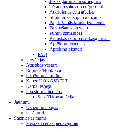
Jostas garums un spriegums
Tērauda saites un eņģu stieņi
Atgriešanās ceļa atbalsts
Slīpuma vai slīpuma dizains
Pagriežamās konveijera lentes
Pārsūtīšanas pozīcija
Punkti uzmanībai
Ķīmiskās izturības rokasgrāmata
Aprēķinu formulas
Aprēķinu piemēri
FAQ
Inovācijas
Attīstības vēsture
Rūpnīca/Noliktavā
Uzņēmuma kultūra
Kāpēc HONGSBELT
Darba iespēja
Investoru attiecības
Saistītā konsultācija
Jaunumi
Uzņēmuma ziņas
Pasākumi
Sazinies ar mums
Pieprasīt cenas piedāvājumu