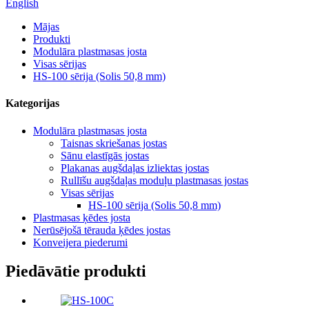
English
Mājas
Produkti
Modulāra plastmasas josta
Visas sērijas
HS-100 sērija (Solis 50,8 mm)
Kategorijas
Modulāra plastmasas josta
Taisnas skriešanas jostas
Sānu elastīgās jostas
Plakanas augšdaļas izliektas jostas
Rullīšu augšdaļas moduļu plastmasas jostas
Visas sērijas
HS-100 sērija (Solis 50,8 mm)
Plastmasas ķēdes josta
Nerūsējošā tērauda ķēdes jostas
Konveijera piederumi
Piedāvātie produkti