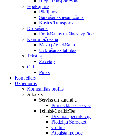
Riepu transportēšana
Iepakojums
Pildījums
Saraušanās iesaiņošana
Kastes Transports
Drukāšana
Drukāšanas mašīnas izplūde
Kannu ražošana
Masu pārvadāšana
Uzkrāšanas tabulas
Tekstils
Žāvētājs
Citi
Putas
Konveijers
Uzņēmums
Kompanijas profils
Atbalsts
Serviss un garantija
Pirmās klases serviss
Tehniskā palīdzība
Dizaina specifikācija
Piedziņa Sprocket
Gultnis
Atbalsta metode