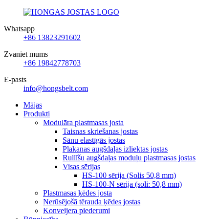
Whatsapp
+86 13823291602
Zvaniet mums
+86 19842778703
E-pasts
info@hongsbelt.com
Mājas
Produkti
Modulāra plastmasas josta
Taisnas skriešanas jostas
Sānu elastīgās jostas
Plakanas augšdaļas izliektas jostas
Rullīšu augšdaļas moduļu plastmasas jostas
Visas sērijas
HS-100 sērija (Solis 50,8 mm)
HS-100-N sērija (soli: 50,8 mm)
Plastmasas ķēdes josta
Nerūsējošā tērauda ķēdes jostas
Konveijera piederumi