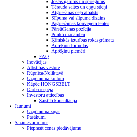
Jostas garums un spriegums
Tērauda saites un eņģu stieņi
Atgriešanās ceļa atbalsts
Slīpuma vai slīpuma dizains
Pagriežamās konveijera lentes
Pārsūtīšanas pozīcija
Punkti uzmanībai
Ķīmiskās izturības rokasgrāmata
Aprēķinu formulas
Aprēķinu piemēri
FAQ
Inovācijas
Attīstības vēsture
Rūpnīca/Noliktavā
Uzņēmuma kultūra
Kāpēc HONGSBELT
Darba iespēja
Investoru attiecības
Saistītā konsultācija
Jaunumi
Uzņēmuma ziņas
Pasākumi
Sazinies ar mums
Pieprasīt cenas piedāvājumu