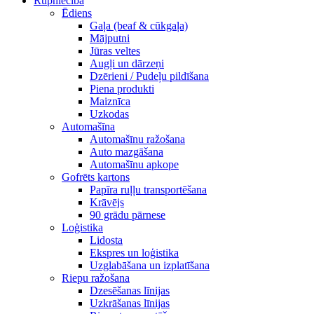
Rūpniecība
Ēdiens
Gaļa (beaf & cūkgaļa)
Mājputni
Jūras veltes
Augļi un dārzeņi
Dzērieni / Pudeļu pildīšana
Piena produkti
Maiznīca
Uzkodas
Automašīna
Automašīnu ražošana
Auto mazgāšana
Automašīnu apkope
Gofrēts kartons
Papīra ruļļu transportēšana
Krāvējs
90 grādu pārnese
Loģistika
Lidosta
Ekspres un loģistika
Uzglabāšana un izplatīšana
Riepu ražošana
Dzesēšanas līnijas
Uzkrāšanas līnijas